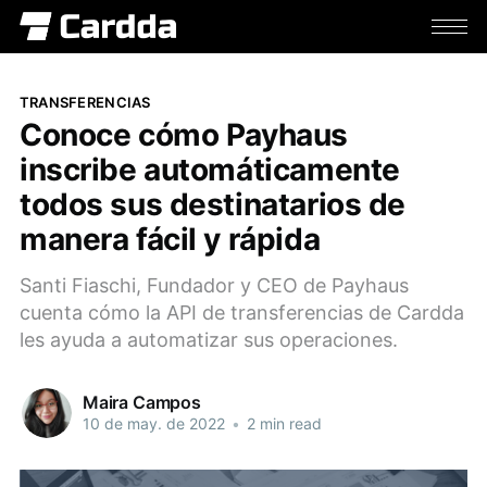
TRANSFERENCIAS
Conoce cómo Payhaus
inscribe automáticamente
todos sus destinatarios de
manera fácil y rápida
Santi Fiaschi, Fundador y CEO de Payhaus
cuenta cómo la API de transferencias de Cardda
les ayuda a automatizar sus operaciones.
Maira Campos
10 de may. de 2022
•
2 min read