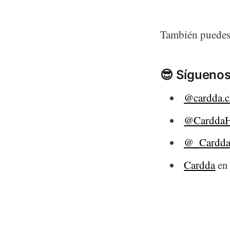
También puedes
😎 Síguenos
@cardda.c
@Cardda
@_Cardd
Cardda
en