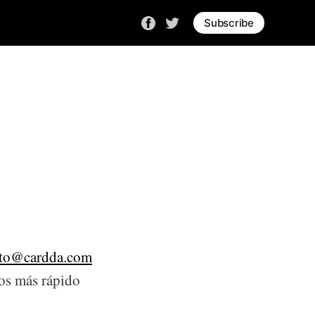
Subscribe
cto@cardda.com
os más rápido